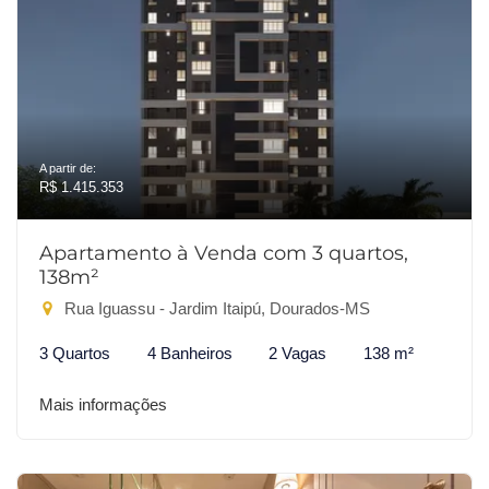
A partir de:
R$ 1.415.353
Apartamento à Venda com 3 quartos,
138m²
Rua Iguassu - Jardim Itaipú, Dourados-MS
3 Quartos
4 Banheiros
2 Vagas
138 m²
Mais informações