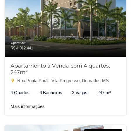
A partir de:
R$ 4.012.441
Apartamento à Venda com 4 quartos,
247m²
Rua Ponta Porã - Vila Progresso, Dourados-MS
4 Quartos
6 Banheiros
3 Vagas
247 m²
Mais informações