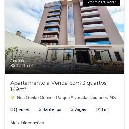
Pronto para Morar
A partir de:
R$ 1.384.772
Apartamento à Venda com 3 quartos,
149m²
Rua Genko Oshiro - Parque Alvorada, Dourados-MS
3 Quartos
3 Banheiros
3 Vagas
149 m²
Mais informações