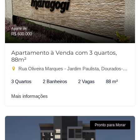
A partir de:
R$ 600.000
Apartamento à Venda com 3 quartos,
88m²
Rua Oliveira Marques - Jardim Paulista, Dourados-MS
3 Quartos
2 Banheiros
2 Vagas
88 m²
Mais informações
Pronto para Morar