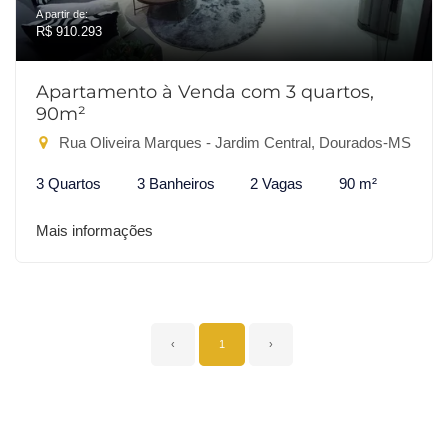
A partir de:
R$ 910.293
Apartamento à Venda com 3 quartos,
90m²
Rua Oliveira Marques - Jardim Central, Dourados-MS
3 Quartos
3 Banheiros
2 Vagas
90 m²
Mais informações
‹
1
›