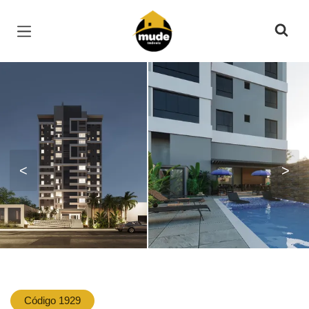
Página inicial
<
>
Código 1929