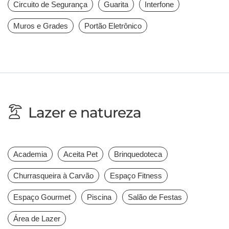
Circuito de Segurança
Guarita
Interfone
Muros e Grades
Portão Eletrônico
Lazer e natureza
Academia
Aceita Pet
Brinquedoteca
Churrasqueira à Carvão
Espaço Fitness
Espaço Gourmet
Piscina
Salão de Festas
Área de Lazer