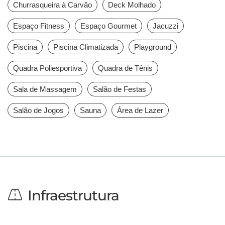
Churrasqueira à Carvão
Deck Molhado
Espaço Fitness
Espaço Gourmet
Jacuzzi
Piscina
Piscina Climatizada
Playground
Quadra Poliesportiva
Quadra de Tênis
Sala de Massagem
Salão de Festas
Salão de Jogos
Sauna
Área de Lazer
Infraestrutura