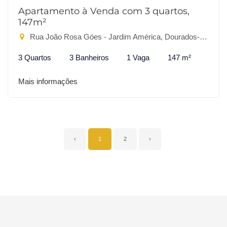
Apartamento à Venda com 3 quartos,
147m²
Rua João Rosa Góes - Jardim América, Dourados-MS
3 Quartos
3 Banheiros
1 Vaga
147 m²
Mais informações
‹
1
2
›