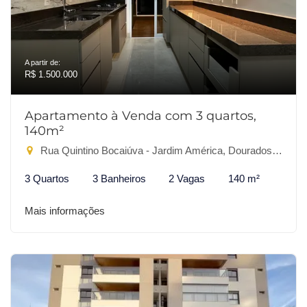
A partir de:
R$ 1.500.000
Apartamento à Venda com 3 quartos,
140m²
Rua Quintino Bocaiúva - Jardim América, Dourados-MS
3 Quartos
3 Banheiros
2 Vagas
140 m²
Mais informações