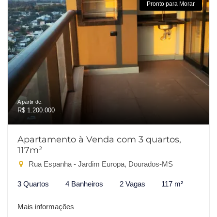
Pronto para Morar
A partir de:
R$ 1.200.000
Apartamento à Venda com 3 quartos,
117m²
Rua Espanha - Jardim Europa, Dourados-MS
3 Quartos
4 Banheiros
2 Vagas
117 m²
Mais informações