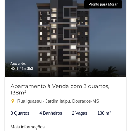
Pronto para Morar
A partir de:
R$ 1.415.353
Apartamento à Venda com 3 quartos,
138m²
Rua Iguassu - Jardim Itaipú, Dourados-MS
3 Quartos
4 Banheiros
2 Vagas
138 m²
Mais informações