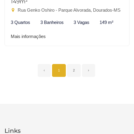
149m²
Rua Genko Oshiro - Parque Alvorada, Dourados-MS
3 Quartos
3 Banheiros
3 Vagas
149 m²
Mais informações
‹
1
2
›
Links