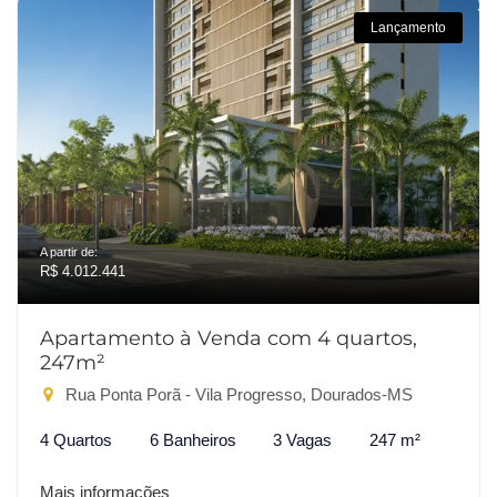
Lançamento
A partir de:
R$ 4.012.441
Apartamento à Venda com 4 quartos,
247m²
Rua Ponta Porã - Vila Progresso, Dourados-MS
4 Quartos
6 Banheiros
3 Vagas
247 m²
Mais informações