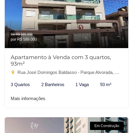
De R$ 590.000
por R$ 589.000
Apartamento à Venda com 3 quartos,
93m²
Rua José Domingos Baldasso - Parque Alvorada, Dourados-MS
3 Quartos
2 Banheiros
1 Vaga
93 m²
Mais informações
Em Construção