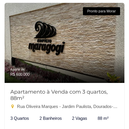
Pronto para Morar
A partir de:
R$ 600.000
Apartamento à Venda com 3 quartos,
88m²
Rua Oliveira Marques - Jardim Paulista, Dourados-MS
3 Quartos
2 Banheiros
2 Vagas
88 m²