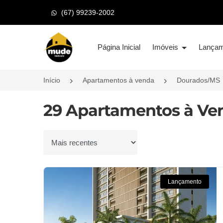
(67) 99239-2002
Página inicial
Página Inicial
Imóveis
Lança
Início
Apartamentos à venda
Dourados/MS
29 Apartamentos à Ve
Ordenar por
Lançamento