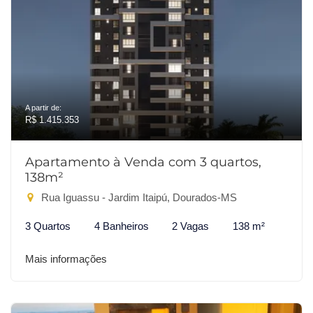
A partir de:
R$ 1.415.353
Apartamento à Venda com 3 quartos,
138m²
Rua Iguassu - Jardim Itaipú, Dourados-MS
3 Quartos
4 Banheiros
2 Vagas
138 m²
Mais informações