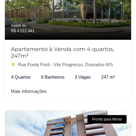
A partir de:
R$ 4.012.441
Apartamento à Venda com 4 quartos,
247m²
Rua Ponta Porã - Vila Progresso, Dourados-MS
4 Quartos
6 Banheiros
3 Vagas
247 m²
Mais informações
Pronto para Morar