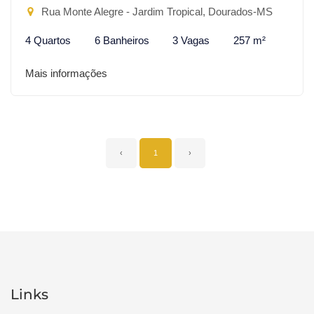
Rua Monte Alegre - Jardim Tropical, Dourados-MS
4 Quartos
6 Banheiros
3 Vagas
257 m²
Mais informações
‹
1
›
Links