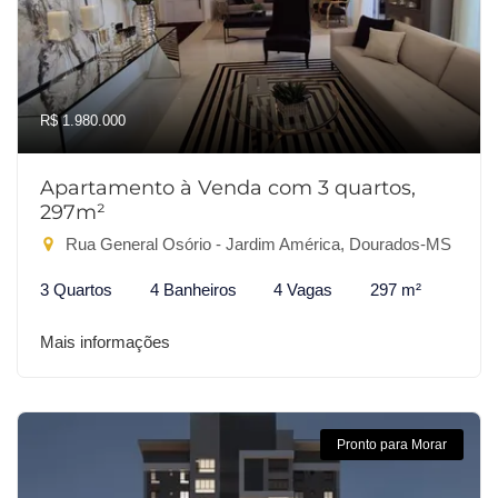
R$ 1.980.000
Apartamento à Venda com 3 quartos,
297m²
Rua General Osório - Jardim América, Dourados-MS
3 Quartos
4 Banheiros
4 Vagas
297 m²
Mais informações
Pronto para Morar