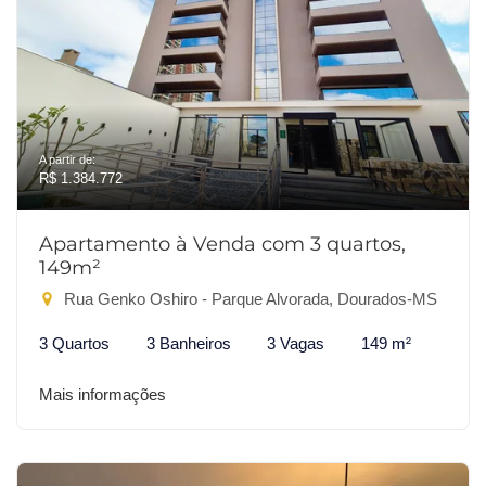
A partir de:
R$ 1.384.772
Apartamento à Venda com 3 quartos,
149m²
Rua Genko Oshiro - Parque Alvorada, Dourados-MS
3 Quartos
3 Banheiros
3 Vagas
149 m²
Mais informações