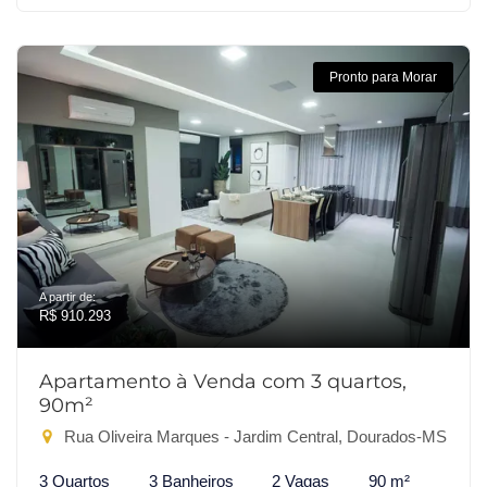
Pronto para Morar
A partir de:
R$ 910.293
Apartamento à Venda com 3 quartos,
90m²
Rua Oliveira Marques - Jardim Central, Dourados-MS
3 Quartos
3 Banheiros
2 Vagas
90 m²