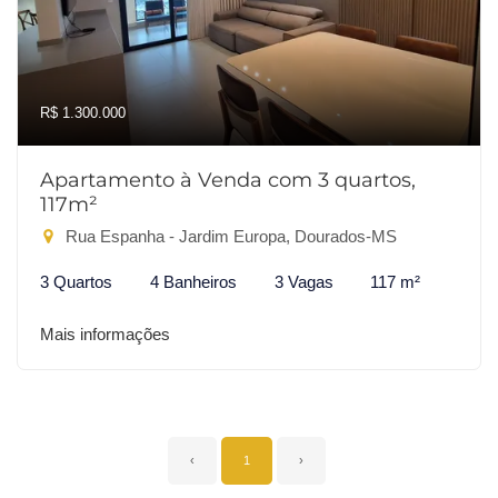
R$ 1.300.000
Apartamento à Venda com 3 quartos,
117m²
Rua Espanha - Jardim Europa, Dourados-MS
3 Quartos
4 Banheiros
3 Vagas
117 m²
Mais informações
‹
1
›