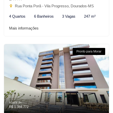
Rua Ponta Porã - Vila Progresso, Dourados-MS
4 Quartos
6 Banheiros
3 Vagas
247 m²
Mais informações
Pronto para Morar
A partir de:
R$ 1.384.772