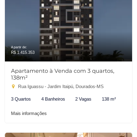
A partir de:
R$ 1.415.353
Apartamento à Venda com 3 quartos,
138m²
Rua Iguassu - Jardim Itaipú, Dourados-MS
3 Quartos
4 Banheiros
2 Vagas
138 m²
Mais informações