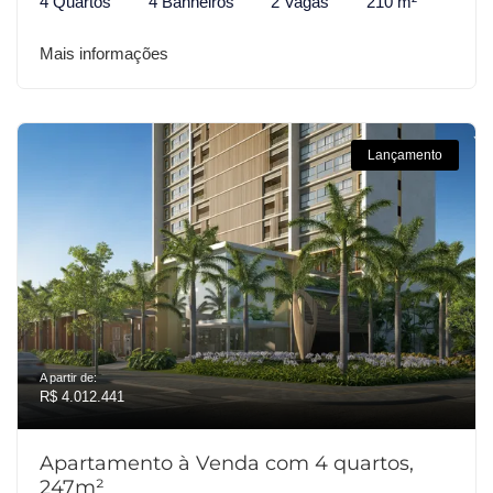
4 Quartos
4 Banheiros
2 Vagas
210 m²
Mais informações
Lançamento
A partir de:
R$ 4.012.441
Apartamento à Venda com 4 quartos,
247m²