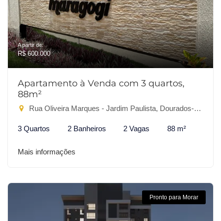
A partir de:
R$ 600.000
Apartamento à Venda com 3 quartos,
88m²
Rua Oliveira Marques - Jardim Paulista, Dourados-MS
3 Quartos
2 Banheiros
2 Vagas
88 m²
Mais informações
Pronto para Morar