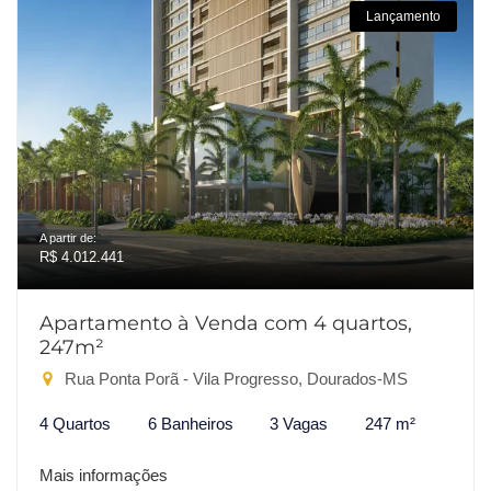
Lançamento
A partir de:
R$ 4.012.441
Apartamento à Venda com 4 quartos,
247m²
Rua Ponta Porã - Vila Progresso, Dourados-MS
4 Quartos
6 Banheiros
3 Vagas
247 m²
Mais informações