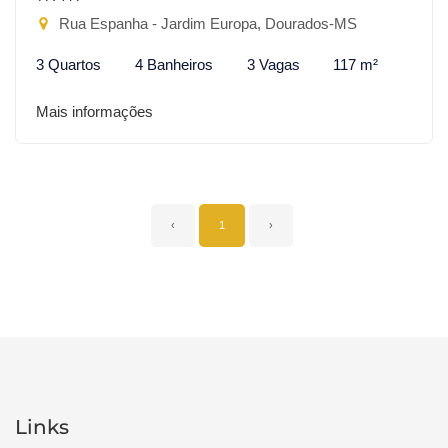
Rua Espanha - Jardim Europa, Dourados-MS
3 Quartos
4 Banheiros
3 Vagas
117 m²
Mais informações
‹
1
›
Links