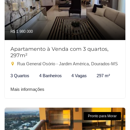
R$ 1.980.000
Apartamento à Venda com 3 quartos,
297m²
Rua General Osório - Jardim América, Dourados-MS
3 Quartos
4 Banheiros
4 Vagas
297 m²
Mais informações
Pronto para Morar