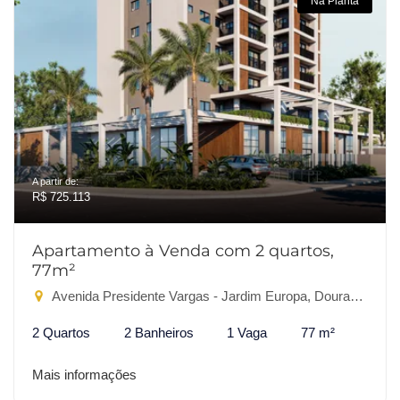
Na Planta
A partir de:
R$ 725.113
Apartamento à Venda com 2 quartos,
77m²
Avenida Presidente Vargas - Jardim Europa, Dourados-MS
2 Quartos
2 Banheiros
1 Vaga
77 m²
Mais informações