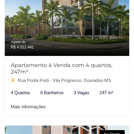
A partir de:
R$ 4.012.441
Apartamento à Venda com 4 quartos,
247m²
Rua Ponta Porã - Vila Progresso, Dourados-MS
4 Quartos
6 Banheiros
3 Vagas
247 m²
Mais informações