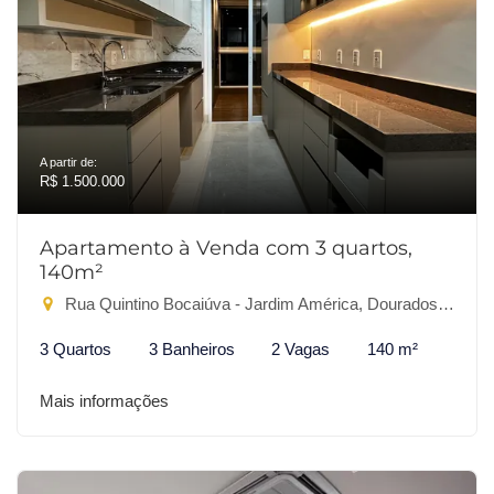
A partir de:
R$ 1.500.000
Apartamento à Venda com 3 quartos,
140m²
Rua Quintino Bocaiúva - Jardim América, Dourados-MS
3 Quartos
3 Banheiros
2 Vagas
140 m²
Mais informações