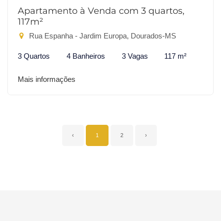
Apartamento à Venda com 3 quartos,
117m²
Rua Espanha - Jardim Europa, Dourados-MS
3 Quartos
4 Banheiros
3 Vagas
117 m²
Mais informações
‹
1
2
›