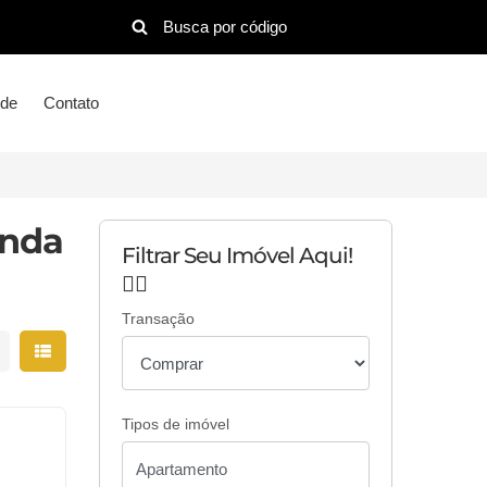
ude
Contato
enda
Filtrar Seu Imóvel Aqui!
👇🏻
Transação
strar resultados em grade
Mostrar resultados em lista
Tipos de imóvel