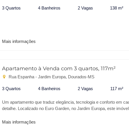
3 Quartos
4 Banheiros
2 Vagas
138 m²
Mais informações
Apartamento à Venda com 3 quartos, 117m²
Rua Espanha - Jardim Europa, Dourados-MS
3 Quartos
4 Banheiros
2 Vagas
117 m²
Um apartamento que traduz elegância, tecnologia e conforto em ca
detalhe. Localizado no Euro Garden, no Jardim Europa, este imóvel
possui 117 m² de área privativa, planta inteligente, acabamentos
refinados e ambientes planejados para oferecer uma experiência d
Mais informações
moradia diferenciada. A área social impressiona pela amplitude e