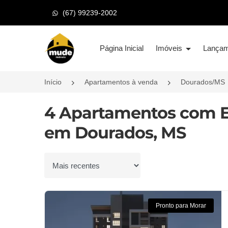
(67) 99239-2002
Página inicial
Página Inicial
Imóveis
Lança
Início
Apartamentos à venda
Dourados/MS
4 Apartamentos com E
em Dourados, MS
Ordenar por
Pronto para Morar