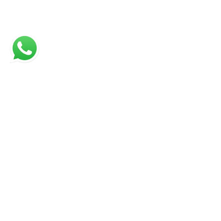
Links
Página Inicial
Casas à venda em Dourados
Apartamentos à venda em Dourados