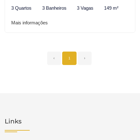
3 Quartos
3 Banheiros
3 Vagas
149 m²
Mais informações
‹
1
›
Links