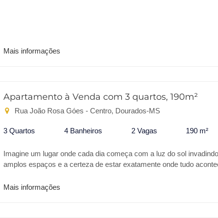
Mais informações
Apartamento à Venda com 3 quartos, 190m²
Rua João Rosa Góes - Centro, Dourados-MS
3 Quartos
4 Banheiros
2 Vagas
190 m²
Imagine um lugar onde cada dia começa com a luz do sol invadind
amplos espaços e a certeza de estar exatamente onde tudo aconte
Um refúgio urbano que combina a grandiosidade de 190m² com a
exclusividade de um projeto de reforma pensado nos mínimos deta
Mais informações
Este não é apenas um apartamento; é o cenário para o próximo cap
da sua vida, desenhado para quem valoriza a excelência e não ab
do conforto. Ao cruzar a porta, a primeira sensação é de amplitude 