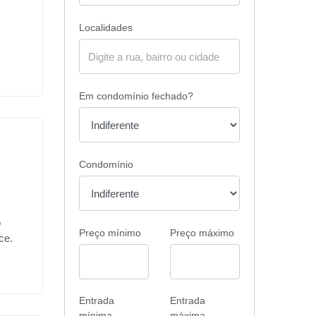
Localidades
Em condomínio fechado?
Condomínio
o
Preço mínimo
Preço máximo
ce.
lhes.
ítulo
re mão
Entrada
Entrada
e
mínima
máxima