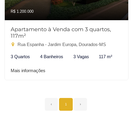
R$ 1.200.000
Apartamento à Venda com 3 quartos,
117m²
Rua Espanha - Jardim Europa, Dourados-MS
3 Quartos
4 Banheiros
3 Vagas
117 m²
Mais informações
‹
1
›