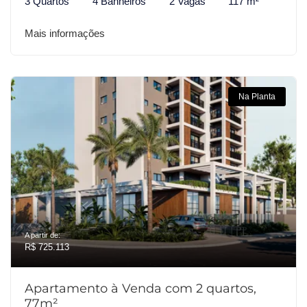
3 Quartos
4 Banheiros
2 Vagas
117 m²
Mais informações
Na Planta
A partir de:
R$ 725.113
Apartamento à Venda com 2 quartos,
77m²