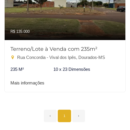
R$ 135.000
Terreno/Lote à Venda com 235m²
Rua Concordia - Vival dos Ipês, Dourados-MS
235 M²
10 x 23 Dimensões
Mais informações
‹
1
›