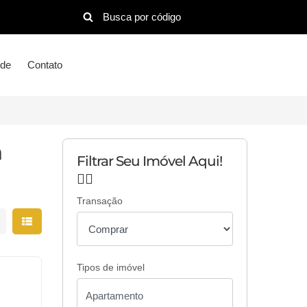
ude
Contato
a
Filtrar Seu Imóvel Aqui!
👇🏻
Transação
strar resultados em grade
Mostrar resultados em lista
Tipos de imóvel