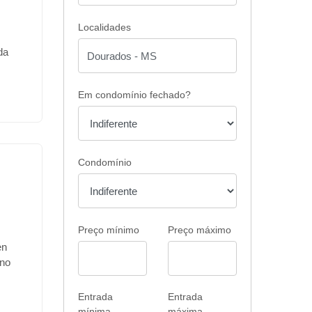
Localidades
da
Em condomínio fechado?
e
o,
eto de
m uma
Condomínio
rmet
e
rfeito
Preço mínimo
Preço máximo
na
en
itam
 no
a de
1",
entam
ítes,
Entrada
Entrada
s
mínima
máxima