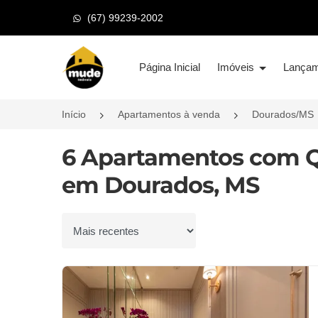
(67) 99239-2002
Página inicial
Página Inicial
Imóveis
Lança
Início
Apartamentos à venda
Dourados/MS
6 Apartamentos com Q
em Dourados, MS
Ordenar por