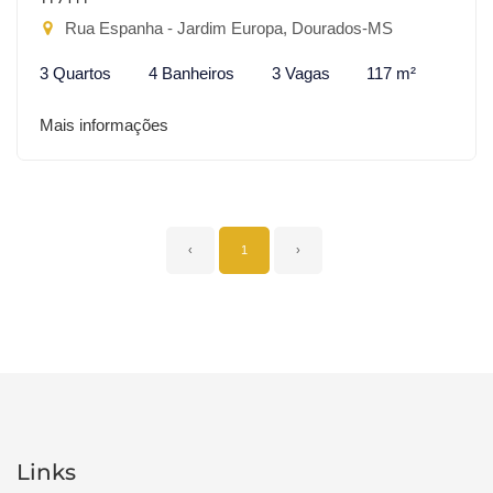
Rua Espanha - Jardim Europa, Dourados-MS
3 Quartos
4 Banheiros
3 Vagas
117 m²
Mais informações
‹
1
›
Links