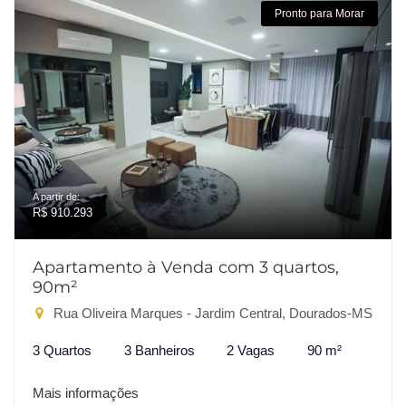
Pronto para Morar
A partir de:
R$ 910.293
Apartamento à Venda com 3 quartos,
90m²
Rua Oliveira Marques - Jardim Central, Dourados-MS
3 Quartos
3 Banheiros
2 Vagas
90 m²
Mais informações