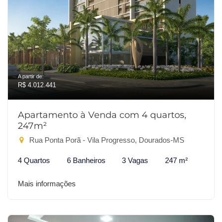
A partir de:
R$ 4.012.441
Apartamento à Venda com 4 quartos,
247m²
Rua Ponta Porã - Vila Progresso, Dourados-MS
4 Quartos
6 Banheiros
3 Vagas
247 m²
Mais informações