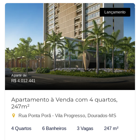
Lançamento
A partir de:
R$ 4.012.441
Apartamento à Venda com 4 quartos,
247m²
Rua Ponta Porã - Vila Progresso, Dourados-MS
4 Quartos
6 Banheiros
3 Vagas
247 m²