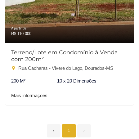
A partir de:
R$ 110.000
Terreno/Lote em Condomínio à Venda
com 200m²
Rua Cacharas - Vivere do Lago, Dourados-MS
200 M²
10 x 20 Dimensões
Mais informações
‹
1
›