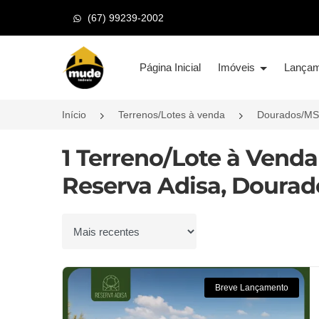
(67) 99239-2002
Página inicial
Página Inicial
Imóveis
Lança
Início
Terrenos/Lotes à venda
Dourados/MS
1 Terreno/Lote à Vend
Reserva Adisa, Dourad
Ordenar por
Breve Lançamento