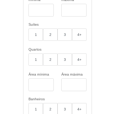
rá com
ria,
vel e
Suítes
ões a
250,25
1
2
3
4+
eito!
 a
Quartos
ade e
1
2
3
4+
a Mude
seu
to
Área mínima
Área máxima
Banheiros
1
2
3
4+