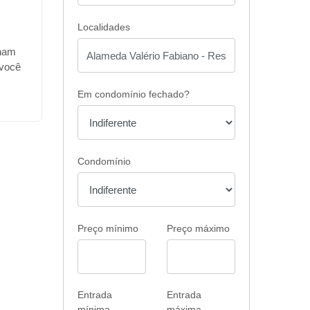
Localidades
nham
 você
 Com
Em condomínio fechado?
nhos
 de
,
so,
Condomínio
,
omínio
Preço mínimo
Preço máximo
 🏊‍♂️
a. •
🎠
• 🐾
 Sua
Entrada
Entrada
mínima
máxima