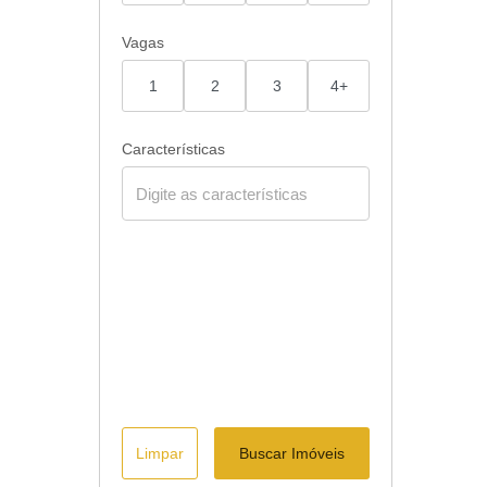
Vagas
1
2
3
4+
Características
Limpar
Buscar Imóveis