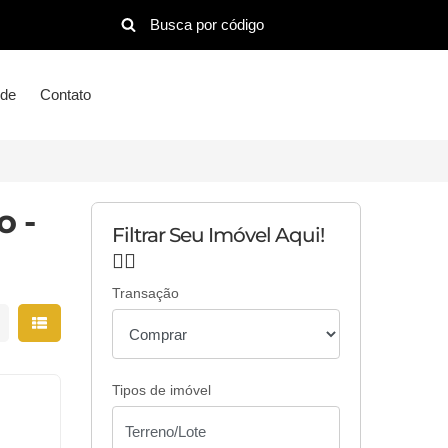
ude
Contato
o -
Filtrar Seu Imóvel Aqui!
👇🏻
Transação
strar resultados em grade
Mostrar resultados em lista
Tipos de imóvel