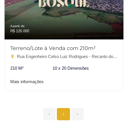
A partir de:
R$ 126.000
Terreno/Lote à Venda com 210m²
Rua Engenheiro Celso Luiz Rodrigues - Recanto do Bosque, Dourados-MS
210 M²
10 x 20 Dimensões
Mais informações
‹
1
›