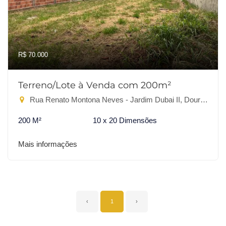
R$ 70.000
Terreno/Lote à Venda com 200m²
Rua Renato Montona Neves - Jardim Dubai II, Dourados-MS
200 M²
10 x 20 Dimensões
Mais informações
‹
1
›