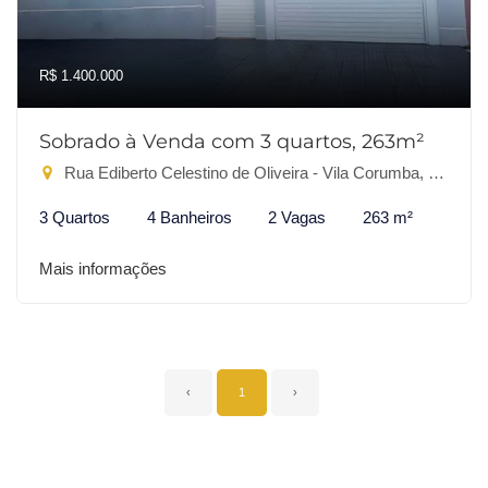
R$ 1.400.000
Sobrado à Venda com 3 quartos, 263m²
Rua Ediberto Celestino de Oliveira - Vila Corumba, Dourados-MS
3 Quartos
4 Banheiros
2 Vagas
263 m²
Mais informações
‹
1
›