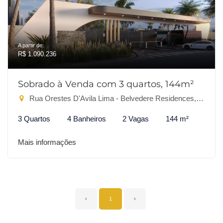
A partir de:
R$ 1.090.236
Sobrado à Venda com 3 quartos, 144m²
Rua Orestes D'Avila Lima - Belvedere Residences, Dourados-MS
3 Quartos
4 Banheiros
2 Vagas
144 m²
Mais informações
‹
1
›