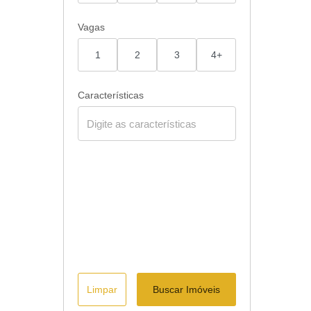
Vagas
1
2
3
4+
Características
Limpar
Buscar Imóveis