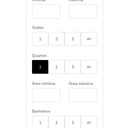
tir no
com a
a sua
ia! 🌟
jeto
Suítes
1
2
3
4+
Quartos
1
2
3
4+
Área mínima
Área máxima
Banheiros
1
2
3
4+