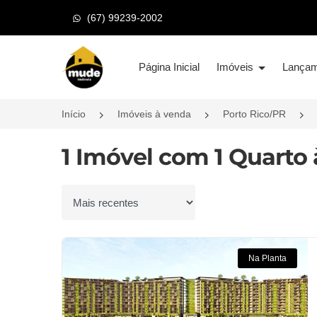
(67) 99239-2002
Página inicial
Página Inicial
Imóveis
Lança
Início
Imóveis à venda
Porto Rico/PR
1 Imóvel com 1 Quarto
Ordenar por
Na Planta