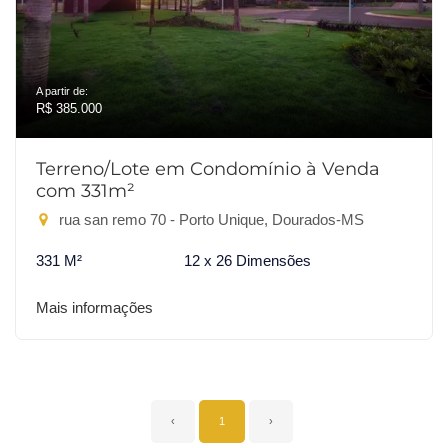
A partir de:
R$ 385.000
Terreno/Lote em Condomínio à Venda
com 331m²
rua san remo 70 - Porto Unique, Dourados-MS
331 M²
12 x 26 Dimensões
Mais informações
‹
1
›