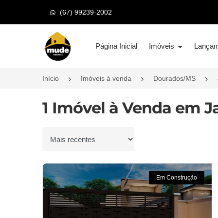
(67) 99239-2002
Página inicial
Página Inicial
Imóveis
Lança
Início
Imóveis à venda
Dourados/MS
1 Imóvel à Venda em Ja
Ordenar por
Em Construção