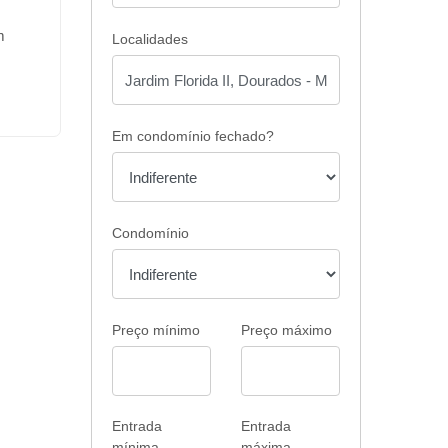
m
Localidades
 até
rar
Em condomínio fechado?
os,
ntos,
Condomínio
️🔥 ✨
rojeto
Preço mínimo
Preço máximo
ento.
. Com
tiva é
Entrada
Entrada
mínima
máxima