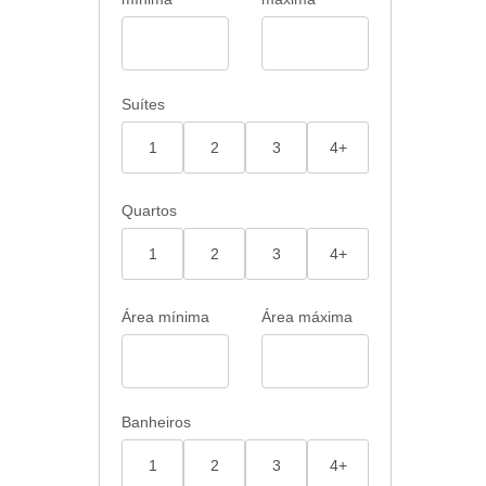
to
adrão
mento
ta
Suítes
1
2
3
4+
Quartos
1
2
3
4+
Área mínima
Área máxima
Banheiros
1
2
3
4+