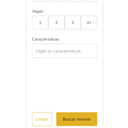
Vagas
1
2
3
4+
Características
Limpar
Buscar Imóveis