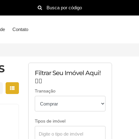
ude
Contato
S
Filtrar Seu Imóvel Aqui!
👇🏻
strar resultados em grade
Mostrar resultados em lista
Transação
Tipos de imóvel