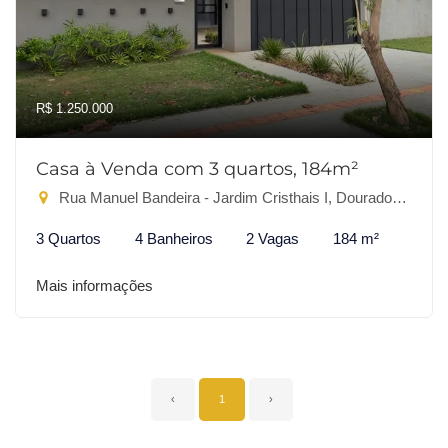
R$ 1.250.000
Casa à Venda com 3 quartos, 184m²
Rua Manuel Bandeira - Jardim Cristhais I, Dourados-MS
3 Quartos
4 Banheiros
2 Vagas
184 m²
Mais informações
‹
1
›