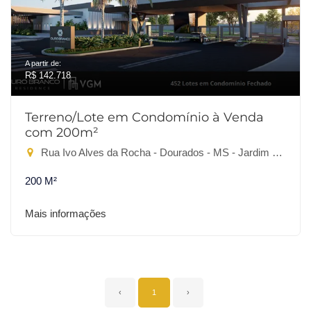
A partir de:
R$ 142.718
Terreno/Lote em Condomínio à Venda
com 200m²
Rua Ivo Alves da Rocha - Dourados - MS - Jardim Cristhais, Dourados-MS
200 M²
Mais informações
‹
1
›