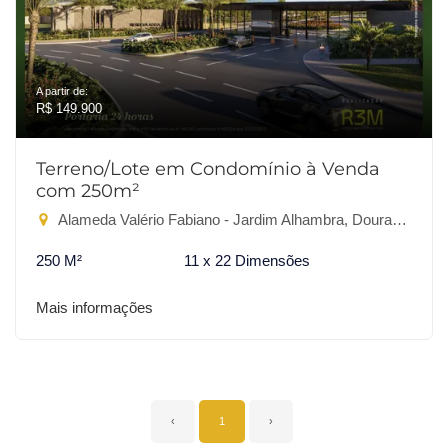
A partir de:
R$ 149.900
Terreno/Lote em Condomínio à Venda
com 250m²
Alameda Valério Fabiano - Jardim Alhambra, Dourados-MS
250 M²
11 x 22 Dimensões
Mais informações
‹
1
›