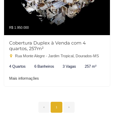
R$ 1.950.000
Cobertura Duplex à Venda com 4
quartos, 257m²
Rua Monte Alegre - Jardim Tropical, Dourados-MS
4 Quartos
6 Banheiros
3 Vagas
257 m²
Mais informações
‹
1
›