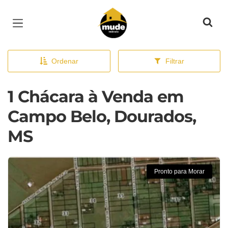
Página inicial
Ordenar
Filtrar
1 Chácara à Venda em
Campo Belo, Dourados,
MS
Pronto para Morar