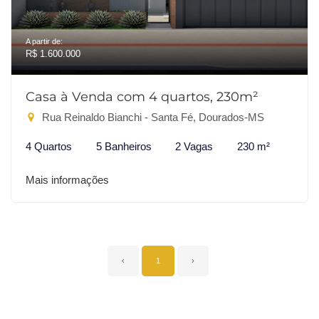
A partir de:
R$ 1.600.000
Casa à Venda com 4 quartos, 230m²
Rua Reinaldo Bianchi - Santa Fé, Dourados-MS
4 Quartos
5 Banheiros
2 Vagas
230 m²
Mais informações
‹
1
›