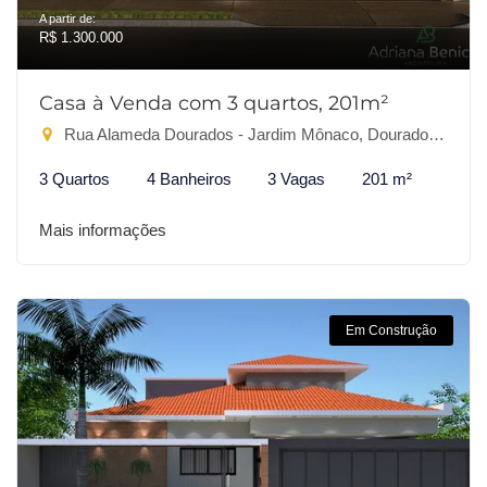
A partir de:
R$ 1.300.000
Casa à Venda com 3 quartos, 201m²
Rua Alameda Dourados - Jardim Mônaco, Dourados-MS
3 Quartos
4 Banheiros
3 Vagas
201 m²
Mais informações
Em Construção