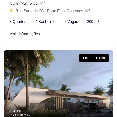
quartos, 200m²
Rua Santorini 03 - Porto Fino, Dourados-MS
3 Quartos
4 Banheiros
2 Vagas
200 m²
Mais informações
Em Construção
A partir de:
R$ 1.090.236