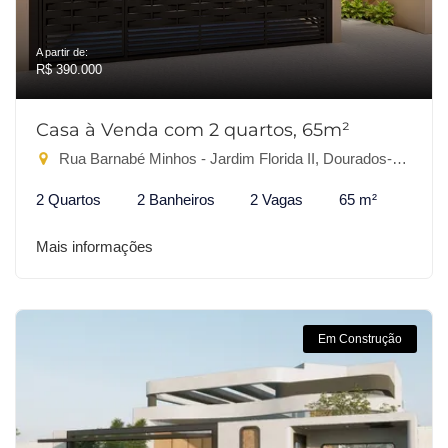
A partir de:
R$ 390.000
Casa à Venda com 2 quartos, 65m²
Rua Barnabé Minhos - Jardim Florida II, Dourados-MS
2 Quartos
2 Banheiros
2 Vagas
65 m²
Mais informações
Em Construção