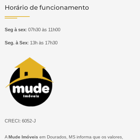
Horário de funcionamento
Seg à sex
:
07h30 às 11h00
Seg. à Sex
:
13h às 17h30
Página inicial
CRECI: 6052-J
A
Mude Imóveis
em Dourados, MS informa que os valores,