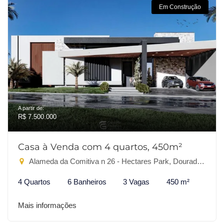
Em Construção
A partir de:
R$ 7.500.000
Casa à Venda com 4 quartos, 450m²
Alameda da Comitiva n 26 - Hectares Park, Dourados-MS
4 Quartos
6 Banheiros
3 Vagas
450 m²
Mais informações