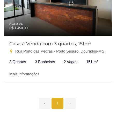
A partir de:
R$ 1.450.000
Casa à Venda com 3 quartos, 151m²
Rua Porto das Pedras - Porto Seguro, Dourados-MS
3 Quartos
3 Banheiros
2 Vagas
151 m²
Mais informações
‹
1
›