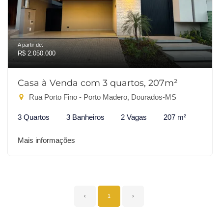
A partir de:
R$ 2.050.000
Casa à Venda com 3 quartos, 207m²
Rua Porto Fino - Porto Madero, Dourados-MS
3 Quartos
3 Banheiros
2 Vagas
207 m²
Mais informações
‹
1
›