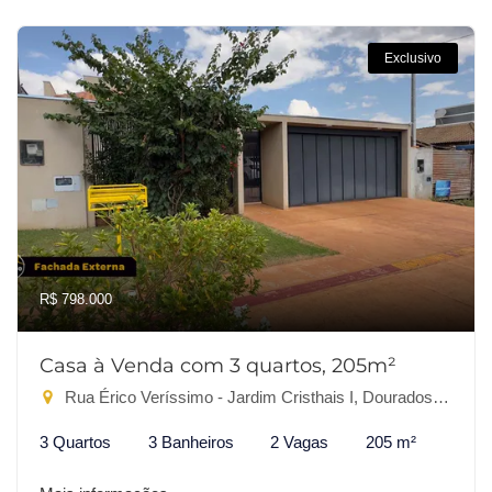
Exclusivo
R$ 798.000
Casa à Venda com 3 quartos, 205m²
Rua Érico Veríssimo - Jardim Cristhais I, Dourados-MS
3 Quartos
3 Banheiros
2 Vagas
205 m²