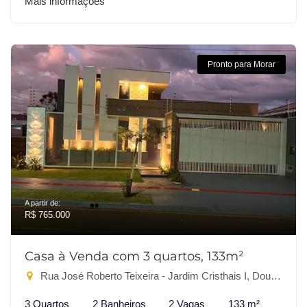
Mais informações
Pronto para Morar
A partir de:
R$ 765.000
Casa à Venda com 3 quartos, 133m²
Rua José Roberto Teixeira - Jardim Cristhais I, Dourados-MS
3 Quartos
2 Banheiros
2 Vagas
133 m²