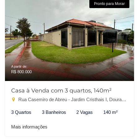
Pronto para Morar
A partir de:
R$ 800.000
Casa à Venda com 3 quartos, 140m²
Rua Casemiro de Abreu - Jardim Cristhais I, Dourados-MS
3 Quartos
3 Banheiros
2 Vagas
140 m²
Mais informações