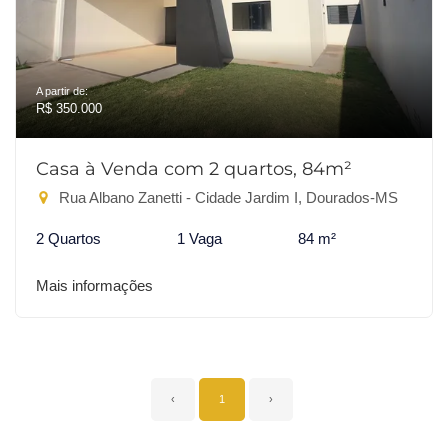
A partir de:
R$ 350.000
Casa à Venda com 2 quartos, 84m²
Rua Albano Zanetti - Cidade Jardim I, Dourados-MS
2 Quartos
1 Vaga
84 m²
Mais informações
‹
1
›