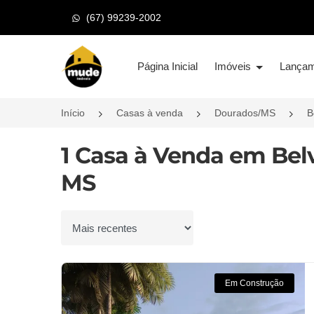
(67) 99239-2002
Página inicial
Página Inicial
Imóveis
Lança
Início
Casas à venda
Dourados/MS
B
1 Casa à Venda em Bel
MS
Ordenar por
Em Construção