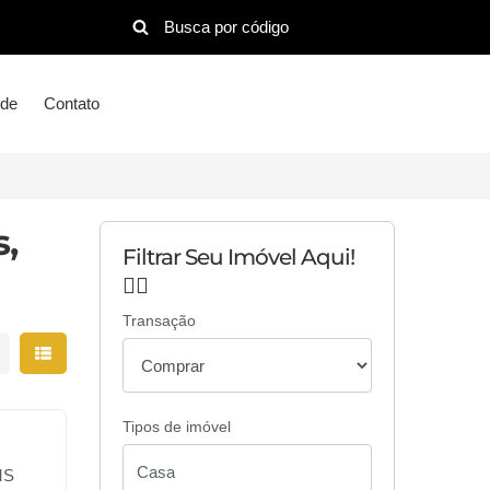
ude
Contato
,
Filtrar Seu Imóvel Aqui!
👇🏻
Transação
strar resultados em grade
Mostrar resultados em lista
Tipos de imóvel
MS