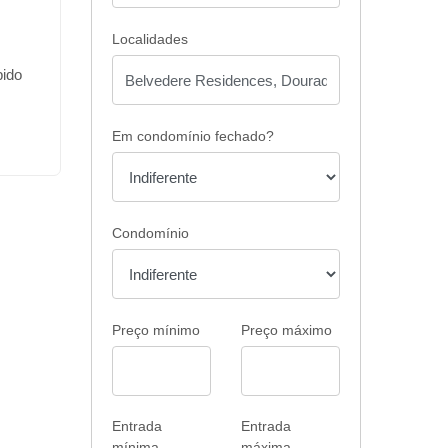
Localidades
bido
ar
Em condomínio fechado?
es e
e
Condomínio
to
no de
rna
cina
Preço mínimo
Preço máximo
e
ourmet
ia
Entrada
Entrada
mínima
máxima