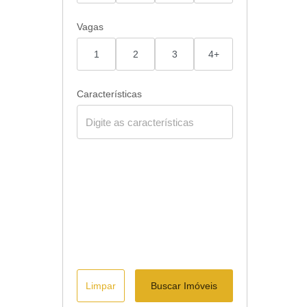
Vagas
1
2
3
4+
Características
Limpar
Buscar Imóveis