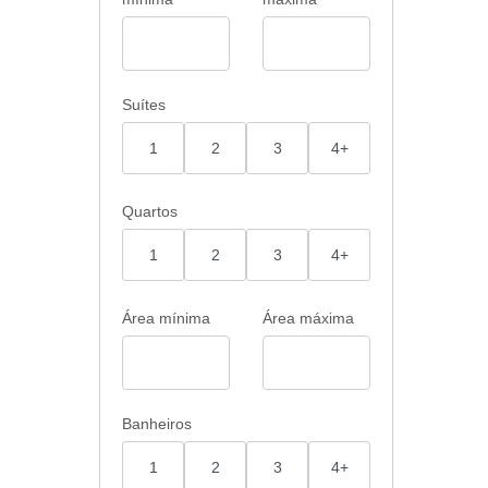
 ar-
do
O
Suítes
nham
orada
1
2
3
4+
nto, o
Quartos
o. 📍
1
2
3
4+
ida ou
ão vêm
Área mínima
Área máxima
E A
Banheiros
1
2
3
4+