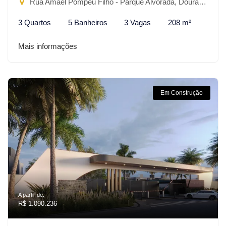
Rua Amael Pompeu Filho - Parque Alvorada, Dourados-MS
3 Quartos
5 Banheiros
3 Vagas
208 m²
Mais informações
Em Construção
A partir de:
R$ 1.090.236