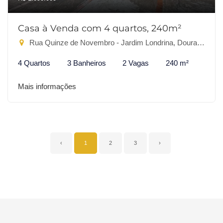
Casa à Venda com 4 quartos, 240m²
Rua Quinze de Novembro - Jardim Londrina, Dourados-MS
4 Quartos
3 Banheiros
2 Vagas
240 m²
Mais informações
‹
1
2
3
›