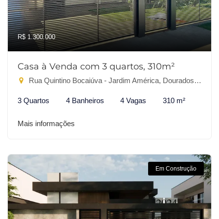
R$ 1.300.000
Casa à Venda com 3 quartos, 310m²
Rua Quintino Bocaiúva - Jardim América, Dourados-MS
3 Quartos
4 Banheiros
4 Vagas
310 m²
Mais informações
Em Construção