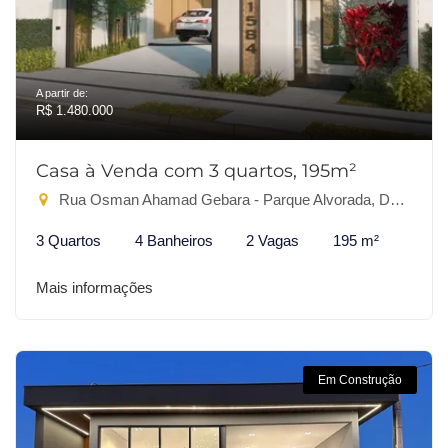
A partir de:
R$ 1.480.000
Casa à Venda com 3 quartos, 195m²
Rua Osman Ahamad Gebara - Parque Alvorada, Dourados-MS
3 Quartos
4 Banheiros
2 Vagas
195 m²
Mais informações
Em Construção