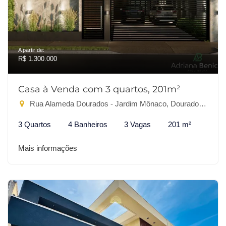
A partir de:
R$ 1.300.000
Casa à Venda com 3 quartos, 201m²
Rua Alameda Dourados - Jardim Mônaco, Dourados-MS
3 Quartos
4 Banheiros
3 Vagas
201 m²
Mais informações