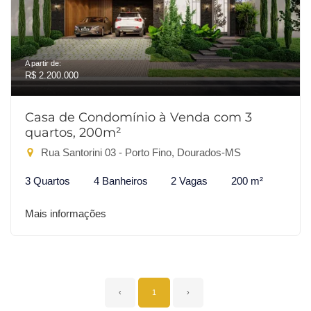
A partir de:
R$ 2.200.000
Casa de Condomínio à Venda com 3
quartos, 200m²
Rua Santorini 03 - Porto Fino, Dourados-MS
3 Quartos
4 Banheiros
2 Vagas
200 m²
Mais informações
‹
1
›