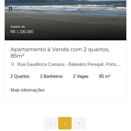
A partir de:
R$ 1.330.000
Apartamento à Venda com 2 quartos,
85m²
Rua Gaudêncio Campos - Balneário Perequê, Porto Belo-SC
2 Quartos
2 Banheiros
2 Vagas
85 m²
Mais informações
‹
1
›