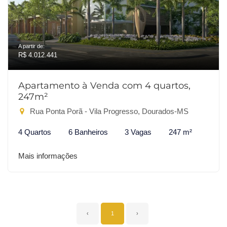
A partir de:
R$ 4.012.441
Apartamento à Venda com 4 quartos,
247m²
Rua Ponta Porã - Vila Progresso, Dourados-MS
4 Quartos
6 Banheiros
3 Vagas
247 m²
Mais informações
‹
1
›