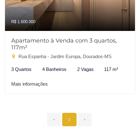
R$ 1.600.000
Apartamento à Venda com 3 quartos,
117m²
Rua Espanha - Jardim Europa, Dourados-MS
3 Quartos
4 Banheiros
2 Vagas
117 m²
Mais informações
‹
1
›