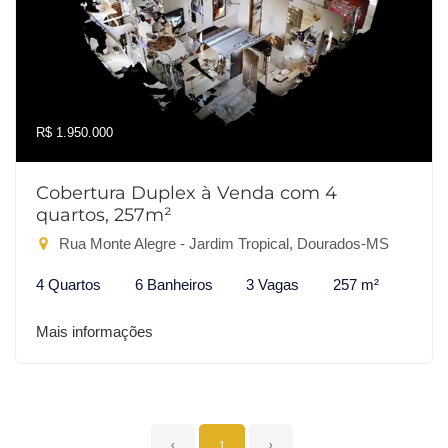
R$ 1.950.000
Cobertura Duplex à Venda com 4
quartos, 257m²
Rua Monte Alegre - Jardim Tropical, Dourados-MS
4 Quartos
6 Banheiros
3 Vagas
257 m²
Mais informações
‹
1
›